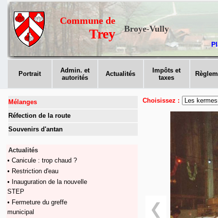
Commune de
Broye-Vully
Trey
Pl
Admin. et
Impôts et
Portrait
Actualités
Règlem
autorités
taxes
Choisissez :
Mélanges
Réfection de la route
Souvenirs d'antan
Actualités
• Canicule : trop chaud ?
• Restriction d'eau
• Inauguration de la nouvelle
STEP
• Fermeture du greffe
❮
municipal