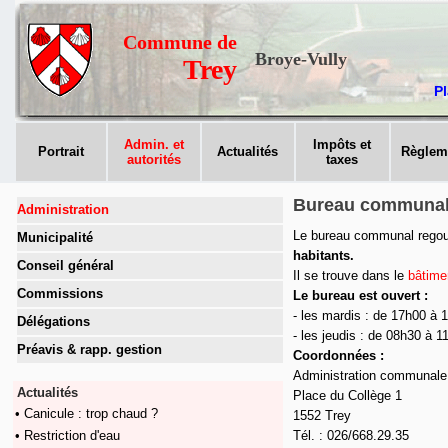
Commune de
Broye-Vully
Trey
Pl
Admin. et
Impôts et
Portrait
Actualités
Règlem
autorités
taxes
Bureau communa
Administration
Le bureau communal rego
Municipalité
habitants.
Conseil général
Il se trouve dans le
bâtime
Commissions
Le bureau est ouvert :
- les mardis : de 17h00 à 
Délégations
- les jeudis : de 08h30 à 1
Préavis & rapp. gestion
Coordonnées :
Administration communale
Actualités
Place du Collège 1
• Canicule : trop chaud ?
1552 Trey
• Restriction d'eau
Tél. : 026/668.29.35