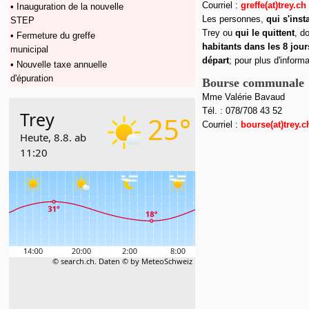
Courriel :
greffe(at)trey.ch
• Inauguration de la nouvelle
Les personnes,
qui s'inst
STEP
Trey ou
qui le quittent
, d
• Fermeture du greffe
habitants dans les 8 jour
municipal
départ
; pour plus d'inform
• Nouvelle taxe annuelle
d'épuration
Bourse communale
Mme Valérie Bavaud
Tél. : 078/708 43 52
Courriel :
bours
e
(at)trey.c