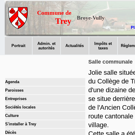
Commune de
Broye-Vully
Trey
Pl
Admin. et
Impôts et
Portrait
Actualités
Règlem
autorités
taxes
Salle communale
Jolie salle situ
du Collège de T
Agenda
d'une dizaine de
Paroisses
se situe derrière
Entreprises
de l'Ancien Coll
Sociétés locales
route cantonale 
Culture
village.
S'installer à Trey
Cette salle a ét
Décès