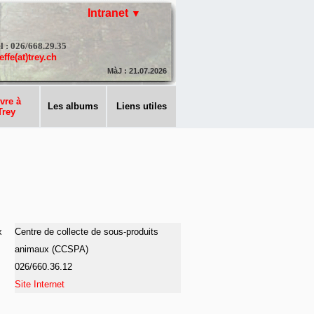
Intranet
l : 026/668.29.35
effe(at)trey.ch
MàJ : 21.07.2026
vre à
Les albums
Liens utiles
Trey
x
Centre de collecte de sous-produits
animaux (CCSPA)
026/660.36.12
Site Internet