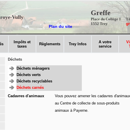
Greffe
roye-Vully
Place du Collège 1
Té
1552 Trey
gr
Plan du site
Impôts et
A votre
Vi
és
Règlements
Trey Infos
taxes
service
Déchets
Déchets ménagers
Déchets verts
Déchets recyclables
Déchets carnés
Cadavres d'animaux
Vous pouvez amener les cadavres d'animau
au Centre de collecte de sous-produits
animaux à Payerne.