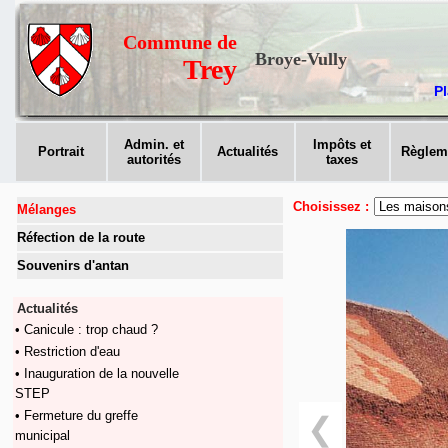
Commune de
Broye-Vully
Trey
Pl
Admin. et
Impôts et
Portrait
Actualités
Règlem
autorités
taxes
Choisissez :
Mélanges
Réfection de la route
Souvenirs d'antan
Actualités
• Canicule : trop chaud ?
• Restriction d'eau
• Inauguration de la nouvelle
STEP
• Fermeture du greffe
❮
municipal