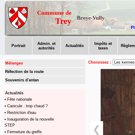
Commune de
Broye-Vully
Trey
Pl
Admin. et
Impôts et
Portrait
Actualités
Règlem
autorités
taxes
Choisissez :
Mélanges
Réfection de la route
Souvenirs d'antan
Actualités
• Fête nationale
• Canicule : trop chaud ?
• Restriction d'eau
• Inauguration de la nouvelle
STEP
❮
• Fermeture du greffe